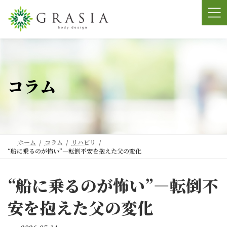
コ
ナ
ン
ビ
テ
ゲ
ン
ー
ツ
シ
へ
ョ
ス
ン
コラム
キ
に
ッ
移
プ
動
ホーム
コラム
リハビリ
“船に乗るのが怖い”―転倒不安を抱えた父の変化
“船に乗るのが怖い”―転倒不
安を抱えた父の変化